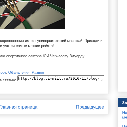
 соревнования имеют университетский масштаб. Приходи и
е учатся самые меткие ребята!
елю спортивного сектора ЮИ Черкасову Эдуарду.
порт
,
Объявления
,
Разное
а статью:
За
Главная страница
Предыдущее
На
ме
На