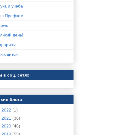
ука и учеба
аш Профком
news
ликий день!
юрпризы
игодится
 в соц. сетях
хив блога
►
2022
(1)
►
2021
(36)
►
2020
(46)
►
2019
(55)