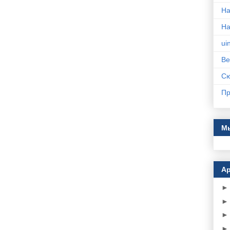
На
Н
ui
Ве
С
Пр
Мы
Ар