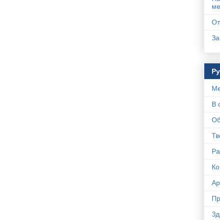
ме
От
За
Р
Ме
В 
Об
Тв
Ра
Ко
Ар
Пр
Зд