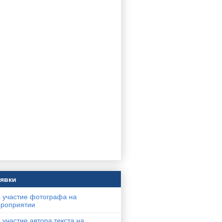
явки
 участие фотографа на
роприятии
 участие автора текста на