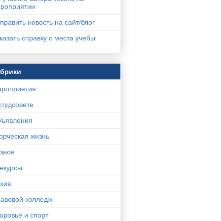
роприятии
править новость на сайт/блог
казать справку с места учебы
убрики
роприятия
студсовете
ъявления
орческая жизнь
зное
нкурсы
хив
авовой колледж
оровье и спорт