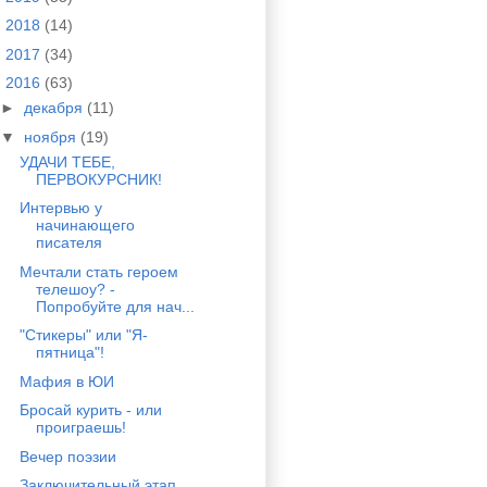
►
2018
(14)
►
2017
(34)
▼
2016
(63)
►
декабря
(11)
▼
ноября
(19)
УДАЧИ ТЕБЕ,
ПЕРВОКУРСНИК!
Интервью у
начинающего
писателя
Мечтали стать героем
телешоу? -
Попробуйте для нач...
"Стикеры" или "Я-
пятница"!
Мафия в ЮИ
Бросай курить - или
проиграешь!
Вечер поэзии
Заключительный этап