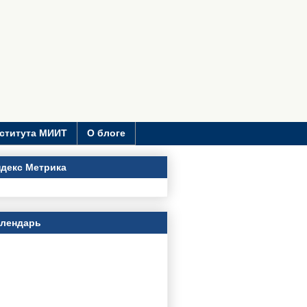
ститута МИИТ
О блоге
декс Метрика
алендарь