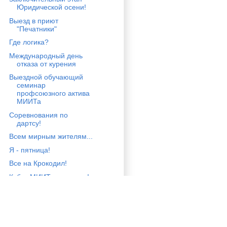
Юридической осени!
Выезд в приют
"Печатники"
Где логика?
Международный день
отказа от курения
Выездной обучающий
семинар
профсоюзного актива
МИИТа
Соревнования по
дартсу!
Всем мирным жителям...
Я - пятница!
Все на Крокодил!
Кубок МИИТа по дзюдо!
Кубок МИИТа по дзюдо!
Передаем эстафету
достойным