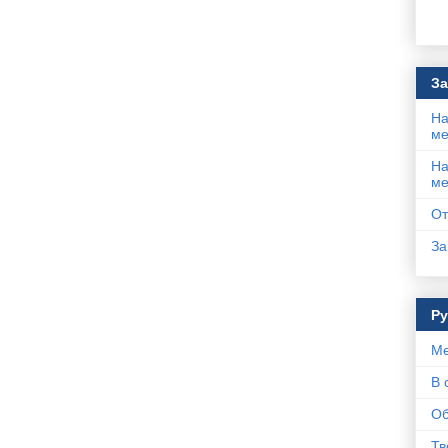
За
На
ме
На
ме
От
За
Р
Ме
В 
Об
Тв