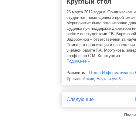
Круглый стол
26 марта 2012 года в Юридическом 
студентов, посвящённого проблемам 
Мероприятие было организовано доц
Суденко при поддержке директора ин
работе со студентами Г.В. Бариново
Задорожной – ответственной за науч
Помощь в организации и проведении 
учебной работе Г.А. Моргунова, за
профессор С.М. Колотушкин.
Подробнее »
Разместил:
Отдел Информатизации
Ярлыки:
Архив
,
Наука и учеба
Следующие
Подпи