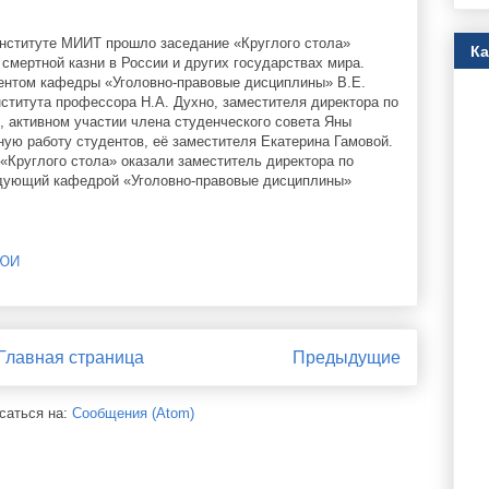
институте МИИТ прошло заседание «Круглого стола»
К
смертной казни в России и других государствах мира.
ентом кафедры «Уголовно-правовые дисциплины» В.Е.
ститута профессора Н.А. Духно, заместителя директора по
й, активном участии члена студенческого совета Яны
ную работу студентов, её заместителя Екатерина Гамовой.
«Круглого стола» оказали заместитель директора по
ведующий кафедрой «Уголовно-правовые дисциплины»
 ЮИ
Главная страница
Предыдущие
саться на:
Сообщения (Atom)