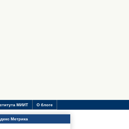
ститута МИИТ
О блоге
декс Метрика