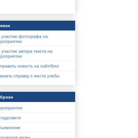
явки
 участие фотографа на
роприятии
 участие автора текста на
роприятии
править новость на сайт/блог
казать справку с места учебы
убрики
роприятия
студсовете
ъявления
орческая жизнь