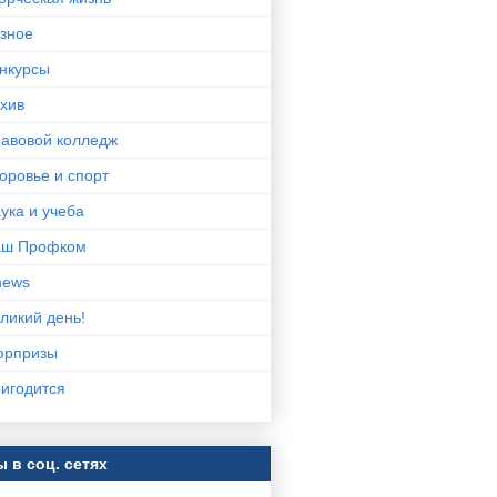
зное
нкурсы
хив
авовой колледж
оровье и спорт
ука и учеба
аш Профком
news
ликий день!
юрпризы
игодится
 в соц. сетях