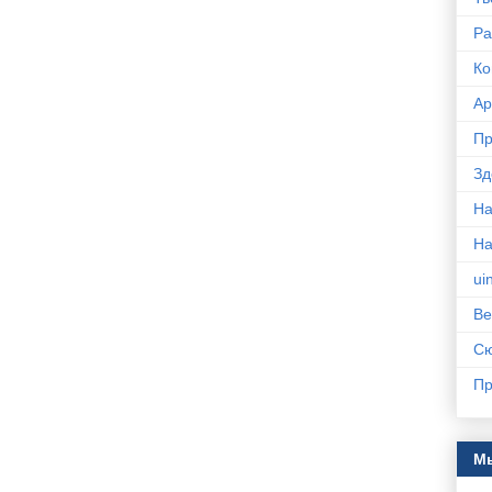
Ра
Ко
Ар
Пр
Зд
На
Н
ui
Ве
С
Пр
Мы