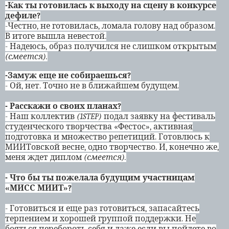
-Как ты готовилась к выходу на сцену в конкурсе
дефиле?
-Честно, не готовилась, ломала голову над образом.
В итоге вышла невестой.
- Надеюсь, образ получился не слишком открытым
(смеется).
-Замуж еще не собираешься?
- Ой, нет. Точно не в ближайшем будущем.
- Расскажи о своих планах?
- Наш коллектив
(1
STEP
)
подал заявку на фестиваль
студенческого творчества «Фестос», активная
подготовка и множество репетиций. Готовлюсь к
МИИТовской весне, одно творчество. И, конечно же,
меня ждет диплом
(смеется).
- Что бы ты пожелала будущим участницам
«МИСС МИИТ»?
- Готовиться и еще раз готовиться, запасайтесь
терпением и хорошей группой поддержки. Не
бояться перебороть себя и даже если вы пойдете во