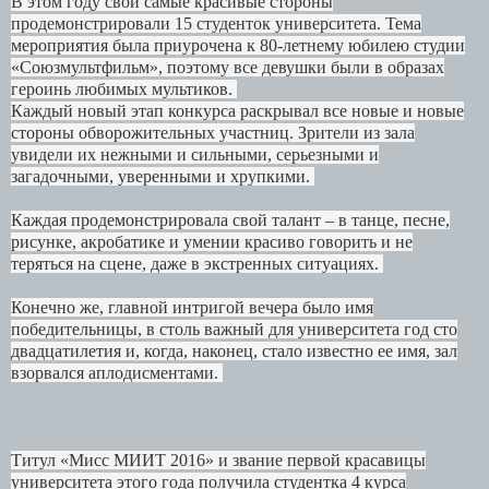
В этом году свои самые красивые стороны
продемонстрировали 15 студенток университета. Тема
мероприятия была приурочена к 80-летнему юбилею студии
«Союзмультфильм», поэтому все девушки были в образах
героинь любимых мультиков.
Каждый новый этап конкурса раскрывал все новые и новые
стороны обворожительных участниц. Зрители из зала
увидели их нежными и сильными, серьезными и
загадочными, уверенными и хрупкими.
Каждая продемонстрировала свой талант – в танце, песне,
рисунке, акробатике и умении красиво говорить и не
теряться на сцене, даже в экстренных ситуациях.
Конечно же, главной интригой вечера было имя
победительницы, в столь важный для университета год сто
двадцатилетия и, когда, наконец, стало известно ее имя, зал
взорвался аплодисментами.
Титул «Мисс МИИТ 2016» и звание первой красавицы
университета этого года получила студентка 4 курса