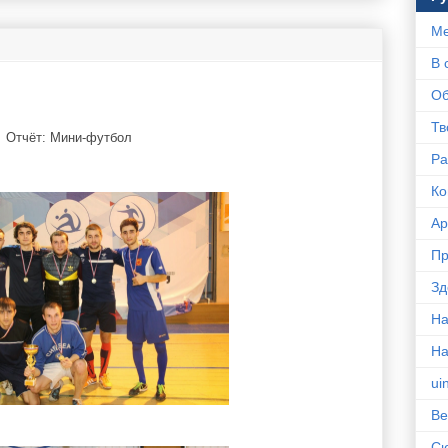
Ме
В 
Об
Тв
Отчёт: Мини-футбол
Ра
Ко
Ар
Пр
Зд
На
Н
ui
Ве
С