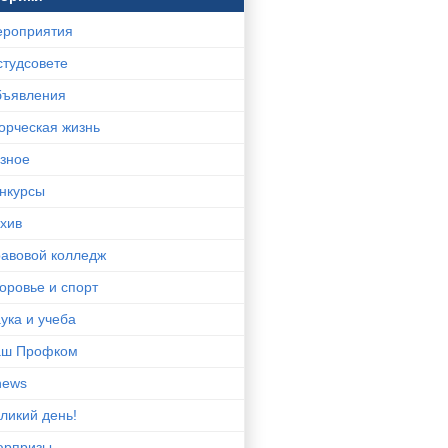
роприятия
студсовете
ъявления
орческая жизнь
зное
нкурсы
хив
авовой колледж
оровье и спорт
ука и учеба
аш Профком
news
ликий день!
юрпризы