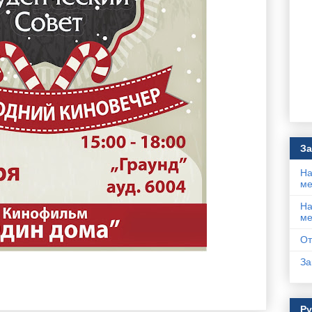
За
На
ме
На
ме
От
За
Р