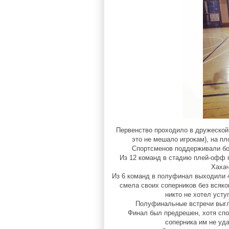
Первенство проходило в дружеской,
это не мешало игрокам), на 
Спортсменов поддерживали бо
Из 12 команд в стадию плей-офф 
Хахач
Из 6 команд в полуфинал выходили 
смела своих соперников без всяко
никто не хотел усту
Полуфинальные встречи выгля
Финал был предрешен, хотя сп
соперника им не уда