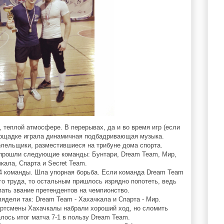
 теплой атмосфере. В перерывах, да и во время игр (если
площадке играла динамичная подбадривающая музыка.
лельщики, разместившиеся на трибуне дома спорта.
прошли следующие команды: Бунтари, Dream Team, Мир,
кала, Спарта и Secret Team.
4 команды. Шла упорная борьба. Если команда Dream Team
го труда, то остальным пришлось изрядно попотеть, ведь
пать звание претендентов на чемпионство.
дели так: Dream Team - Хахачкала и Спарта - Мир.
ортсмены Хахачкалы набрали хороший ход, но сломить
лось итог матча 7-1 в пользу Dream Team.