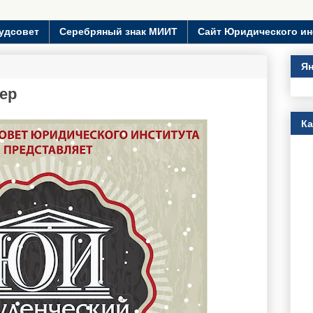
удсовет
Серебряный знак МИИТ
Сайт Юридического ин
Ян
ер
К