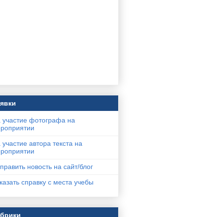
явки
 участие фотографа на
роприятии
 участие автора текста на
роприятии
править новость на сайт/блог
казать справку с места учебы
убрики