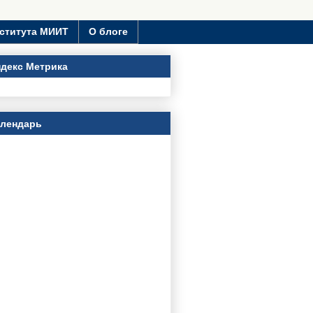
ститута МИИТ
О блоге
декс Метрика
алендарь