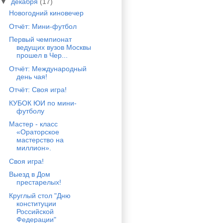
▼
декабря
(17)
Новогодний киновечер
Отчёт: Мини-футбол
Первый чемпионат
ведущих вузов Москвы
прошел в Чер...
Отчёт: Международный
день чая!
Отчёт: Своя игра!
КУБОК ЮИ по мини-
футболу
Мастер - класс
«Ораторское
мастерство на
миллион».
Своя игра!
Выезд в Дом
престарелых!
Круглый стол "Дню
конституции
Российской
Федерации"