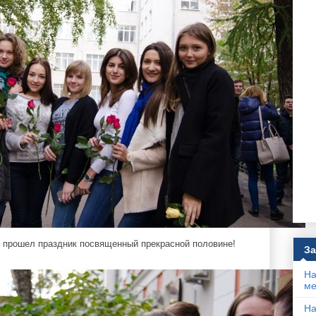
е прошел праздник посвященный прекрасной половине!
За
На
ме
На