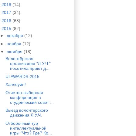
►
2018
(14)
►
2017
(34)
►
2016
(63)
▼
2015
(82)
►
декабря
(12)
►
ноября
(12)
▼
октября
(18)
Волонтёрская
организация "Л.У.Ч."
посетила приют д...
UI AWARDS-2015
Хэллоуин!
Отчетно-выборная
конференция в
студенческий совет ...
Выезд волонтерского
движения Л.У.Ч.
Отборочный тур
интеллектуальной
игры "Что? Где? Ко...