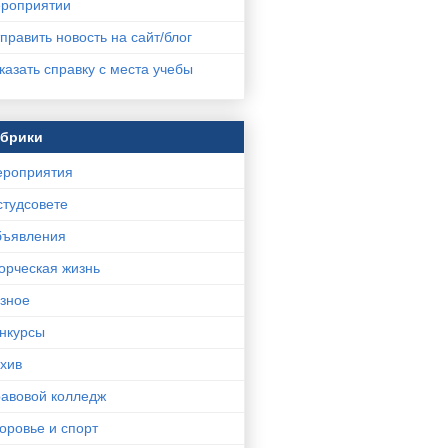
роприятии
править новость на сайт/блог
казать справку с места учебы
убрики
роприятия
студсовете
ъявления
орческая жизнь
зное
нкурсы
хив
авовой колледж
оровье и спорт