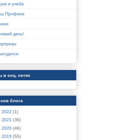
ука и учеба
аш Профком
news
ликий день!
юрпризы
игодится
 в соц. сетях
хив блога
►
2022
(1)
►
2021
(36)
►
2020
(46)
►
2019
(55)