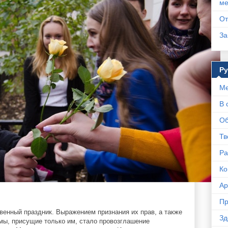
ме
От
За
Р
Ме
В 
Об
Тв
Ра
Ко
Ар
Пр
твенный праздник. Выражением признания их прав, а также
Зд
мы, присущие только им, стало провозглашение