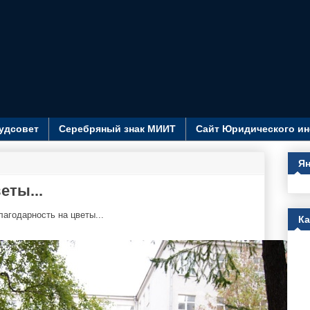
удсовет
Серебряный знак МИИТ
Сайт Юридического ин
Ян
еты...
лагодарность на цветы...
К