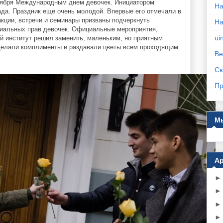
тября Международным днем девочек. Инициатором
На
ада. Праздник еще очень молодой. Впервые его отмечали в
акции, встречи и семинары призваны подчеркнуть
Н
иальных прав девочек. Официальные мероприятия,
ui
й институт решил заменить, маленьким, но приятным
 делали комплименты и раздавали цветы всем проходящим
Ве
С
Пр
Мы
Ар