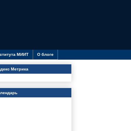
ститута МИИТ
О блоге
декс Метрика
алендарь