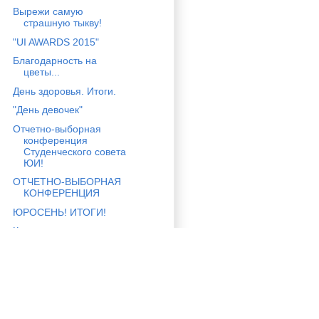
Вырежи самую
страшную тыкву!
"UI AWARDS 2015"
Благодарность на
цветы...
День здоровья. Итоги.
"День девочек"
Отчетно-выборная
конференция
Студенческого совета
ЮИ!
ОТЧЕТНО-ВЫБОРНАЯ
КОНФЕРЕНЦИЯ
ЮРОСЕНЬ! ИТОГИ!
Конкурс проектов
"Лучший стенд"
СОБРАНИЕ СЕКТОРА
СМИ!
Отбор на Дебют
Профсвят 2015