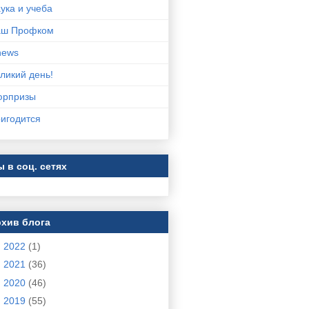
ука и учеба
аш Профком
news
ликий день!
юрпризы
игодится
 в соц. сетях
хив блога
►
2022
(1)
►
2021
(36)
►
2020
(46)
►
2019
(55)