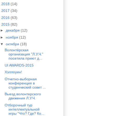
►
2018
(14)
►
2017
(34)
►
2016
(63)
▼
2015
(82)
►
декабря
(12)
►
ноября
(12)
▼
октября
(18)
Волонтёрская
организация "Л.У.Ч."
посетила приют д...
UI AWARDS-2015
Хэллоуин!
Отчетно-выборная
конференция в
студенческий совет ...
Выезд волонтерского
движения Л.У.Ч.
Отборочный тур
интеллектуальной
игры "Что? Где? Ко...