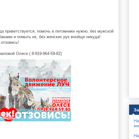
да приветствуется, помочь в питомнике нужно, без мужской
баками и помыть их, без женских рук вообще никуда!
 отзовись!
иловой Олесе ( 8-919-964-59-82)
За
На
ме
На