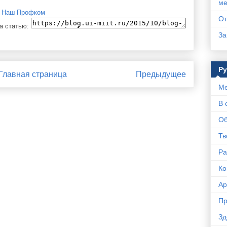
ме
,
Наш Профком
От
а статью:
За
Р
Главная страница
Предыдущее
Ме
В 
Об
Тв
Ра
Ко
Ар
Пр
Зд