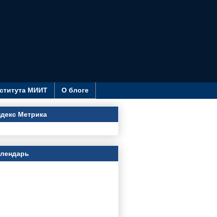
ститута МИИТ
О блоге
декс Метрика
алендарь