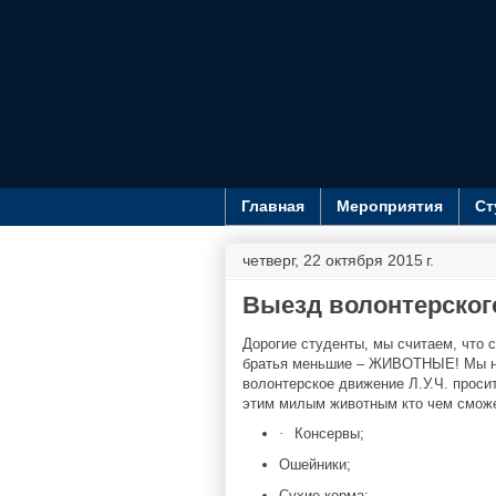
Главная
Мероприятия
Ст
четверг, 22 октября 2015 г.
Выезд волонтерского
Дорогие студенты, мы считаем, что 
братья меньшие – ЖИВОТНЫЕ! Мы нес
волонтерское движение Л.У.Ч. проси
этим милым животным кто чем смож
·
Консервы;
Ошейники;
Сухие корма;