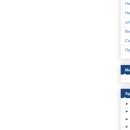
На
Н
ui
Ве
С
Пр
Мы
Ар