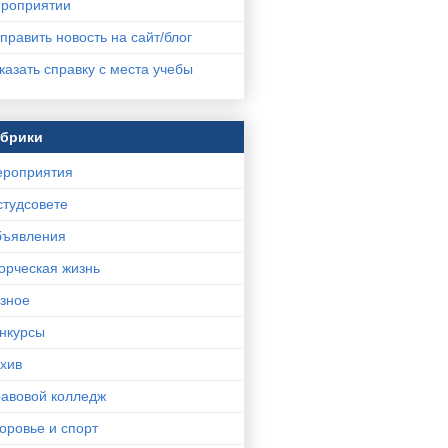
роприятии
править новость на сайт/блог
казать справку с места учебы
убрики
роприятия
студсовете
ъявления
орческая жизнь
зное
нкурсы
хив
авовой колледж
оровье и спорт