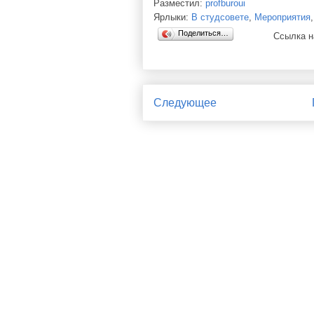
Разместил:
profburoui
Ярлыки:
В студсовете
,
Мероприятия
Поделиться…
Ссылка н
Следующее