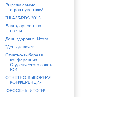
Вырежи самую
страшную тыкву!
"UI AWARDS 2015"
Благодарность на
цветы...
День здоровья. Итоги.
"День девочек"
Отчетно-выборная
конференция
Студенческого совета
ЮИ!
ОТЧЕТНО-ВЫБОРНАЯ
КОНФЕРЕНЦИЯ
ЮРОСЕНЬ! ИТОГИ!
Конкурс проектов
"Лучший стенд"
СОБРАНИЕ СЕКТОРА
СМИ!
Отбор на Дебют
Профсвят 2015