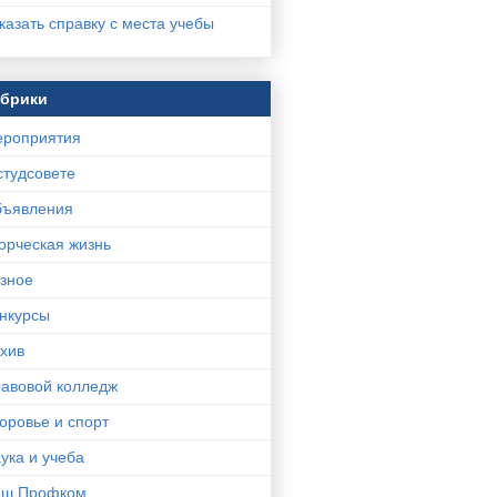
казать справку с места учебы
убрики
роприятия
студсовете
ъявления
орческая жизнь
зное
нкурсы
хив
авовой колледж
оровье и спорт
ука и учеба
аш Профком