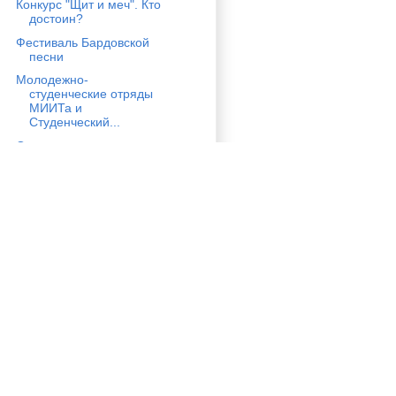
Конкурс "Щит и меч". Кто
достоин?
Фестиваль Бардовской
песни
Молодежно-
студенческие отряды
МИИТа и
Студенческий...
Осторожно, двери
закрываются...
Конкурс, посвящённый
Дню Защитника
Отечества "Щит ...
Конференция на тему:
«Наркомания и
наркотизм: проб...
Соревнования по
армспорту между ЮИ
и ИТТСУ!
День всех влюблённых в
Юридическом
Институте !