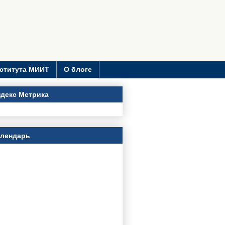
ститута МИИТ
О блоге
декс Метрика
алендарь