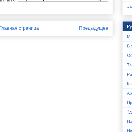
а статью:
За
Р
Главная страница
Предыдущее
Ме
В 
Об
Тв
Ра
Ко
Ар
Пр
Зд
На
Н