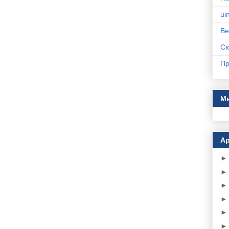
ui
Ве
С
Пр
Мы
Ар