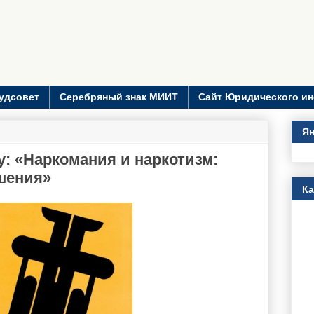
удсовет
Серебряный знак МИИТ
Сайт Юридического ин
Ян
: «Наркомания и наркотизм:
шения»
К