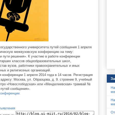
государственного университета путей сообщения 1 апреля
ктическую межвузовскую конференцию на тему:
и пути решения». К участию в работе конференции
тарших классов общеобразовательных школ,
став вузов, работники правоохранительных и иных
ных и религиозных организаций.
 конференции 1 апреля 2014 года в 14 часов. Регистрация
За
 адресу: Москва, ул. Образцова, д. 9. строение 9, учебный
 метро «Новослободская» или «Менделеевская» трамвай №
На
 путей сообщения».
ме
конференции.
На
ме
ъявления
От