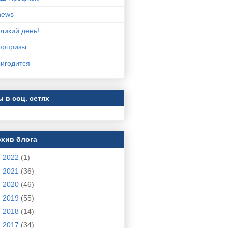
news
ликий день!
юрпризы
игодится
 в соц. сетях
хив блога
►
2022
(1)
►
2021
(36)
►
2020
(46)
►
2019
(55)
►
2018
(14)
►
2017
(34)