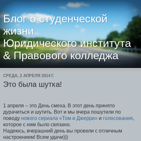
Блог о студенческой
жизни
Юридического института
& Правового колледжа
СРЕДА, 2 АПРЕЛЯ 2014 Г.
Это была шутка!
1 апреля – это День смеха. В этот день принято
дурачиться и шутить. Вот и мы вчера пошутили по
поводу
нового сериала «Том и Джерри»
и
голосования
,
которое с ним было связано.
Надеюсь, вчерашний день вы провели с отличным
настроением! Всем удачи)))