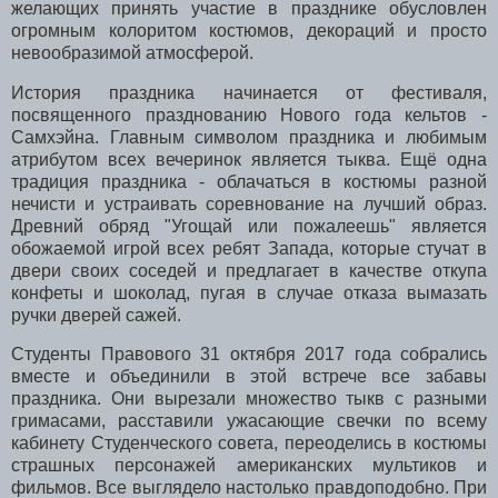
желающих принять участие в празднике обусловлен
огромным колоритом костюмов, декораций и просто
невообразимой атмосферой.
История праздника начинается от фестиваля,
посвященного празднованию Нового года кельтов -
Самхэйна. Главным символом праздника и любимым
атрибутом всех вечеринок является тыква. Ещё одна
традиция праздника - облачаться в костюмы разной
нечисти и устраивать соревнование на лучший образ.
Древний обряд "Угощай или пожалеешь" является
обожаемой игрой всех ребят Запада, которые стучат в
двери своих соседей и предлагает в качестве откупа
конфеты и шоколад, пугая в случае отказа вымазать
ручки дверей сажей.
Студенты Правового 31 октября 2017 года собрались
вместе и объединили в этой встрече все забавы
праздника. Они вырезали множество тыкв с разными
гримасами, расставили ужасающие свечки по всему
кабинету Студенческого совета, переоделись в костюмы
страшных персонажей американских мультиков и
фильмов. Все выглядело настолько правдоподобно. При