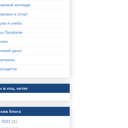
авовой колледж
оровье и спорт
ука и учеба
аш Профком
news
ликий день!
юрпризы
игодится
 в соц. сетях
хив блога
►
2022
(1)