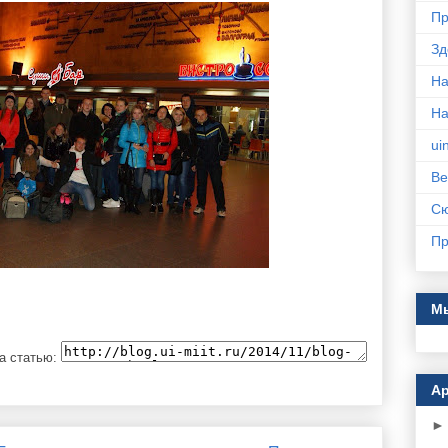
Пр
Зд
На
Н
ui
Ве
С
Пр
Мы
а статью:
Ар