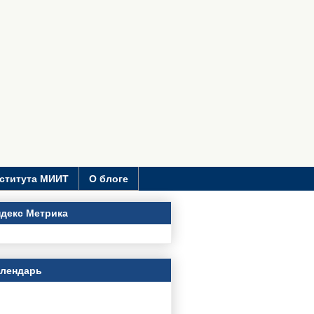
ститута МИИТ
О блоге
декс Метрика
алендарь