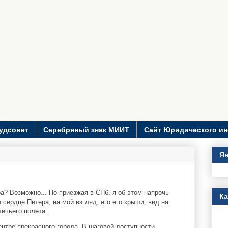
удсовет
Серебряный знак МИИТ
Сайт Юридического ин
Ян
а? Возможно... Но приезжая в СПб, я об этом напрочь
К
 сердце Питера, на мой взгляд, его его крыши, вид на
ичьего полета.
нтре прекрасного города. В шаговой доступности