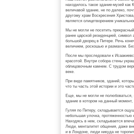
находилось такое здание-музей как 
величавой здание, не по далеко, поч
другому храм Воскресения Христова,
является олицетворением уникально
Мы не могли не посетить прекрасный
ранее царской резиденцией, символ 
большой дворец в Питере. Речь коне
величием, роскошью и размахом. Бе
После мы проследовали к Исаакиевск
красотой. Внутри собора стены укр
облицовочным камнем. С трудом вери
веке.
При виде памятников, зданий, которы
что ты часть этой истории и это част
Еще, мы не могли не полюбоваться, 
здание в котором на данный момент,
Гуляя по Питеру, складывается ощуще
небольшая улочка, протяженностью н
Находясь в нем, складывается впечат
Люди, менталитет общения, даже вне
и в Лондоне, люди никуда не торопи