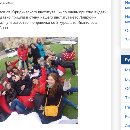
На
х жизни.
ме
нтов от Юридического института, было очень приятно видеть
На
 давно пришли в стену нашего института-это Лаврухин
ме
, ну и естественно девочки со 2 курса-это Иванилова
Анна.
От
За
Р
Ме
В 
Об
Тв
Ра
Ко
Ар