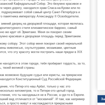
Казанский Кафедральный Собор. Это безумно красивое и
ти через дорогу, находился храм Спаса-на-Крови или по
 подразумевает собой самый центр Санкт-Петербурга и
го памятника императору Александру II Освободителю.
 зимний дворец на дворцовой площади, которая являлась
архитектурного стиля елизаветинское барроко, самый
чно же идет об Эрмитаже. Меня он покорил своим
зумно красивая и дворцовая площадь перед Эрмитажем.
ому собору. Этот собор меня покорил своей нереальной
ашены живописью, скульптурами, мозаиками, цветным
тся, что эту красоту могли построить наши предки в XIX
е находятся в этом городе, тебя пробирает гордость, за то,
ь, твоей великой страны.
как возможно будущие судья или юристы, на прекрасное
 находится Конституционный Суд Российской Федерации.
ние, что Питер-это наш Арбат, только у нас это
есколько километров, то в Питере-это целый город.
ление, что ты находишься не в России, а где-то в Европе.
За
шний вид отличается от "москвичей". И там, как например
ться, а просто живут и наслаждаются прекрасными