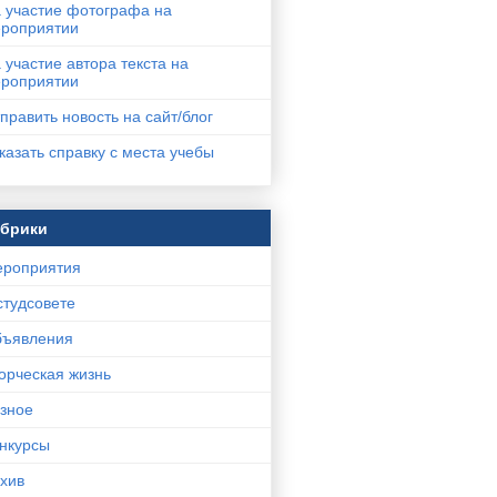
 участие фотографа на
роприятии
 участие автора текста на
роприятии
править новость на сайт/блог
казать справку с места учебы
убрики
роприятия
студсовете
ъявления
орческая жизнь
зное
нкурсы
хив