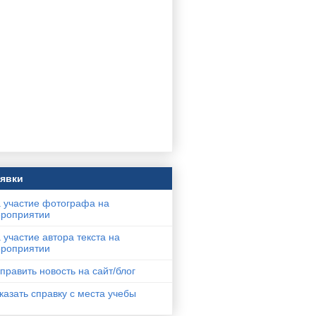
явки
 участие фотографа на
роприятии
 участие автора текста на
роприятии
править новость на сайт/блог
казать справку с места учебы