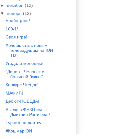
►
декабря
(12)
▼
ноября
(12)
Брейн-ринг!
100/1!
Своя игра!
Хочешь стать новым
телеведущим на ЮИ
ТВ?
Угадали мелодию!
"Донор - Человек с
большой буквы"
Конкурс Чтецов!
МАФИЯ!
Дебют-ПОБЕДА!
Выезд в ФНКЦ им.
Дмитрия Рогачева !
Турнир по дартсу
#КошмарЮИ