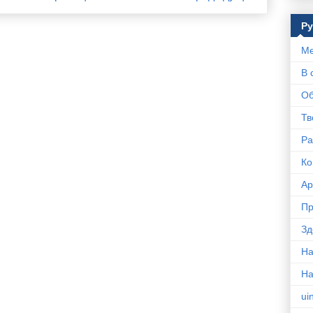
Р
Ме
В 
Об
Тв
Ра
Ко
Ар
Пр
Зд
На
Н
ui