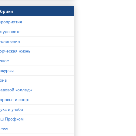
убрики
роприятия
студсовете
ъявления
орческая жизнь
зное
нкурсы
хив
авовой колледж
оровье и спорт
ука и учеба
аш Профком
news