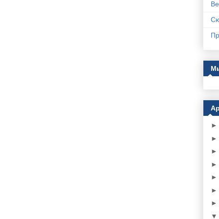
Ве
С
Пр
Мы
Ар