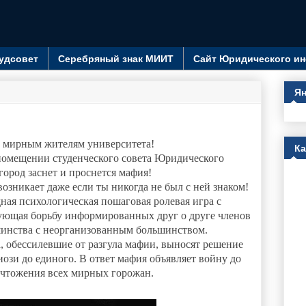
удсовет
Серебряный знак МИИТ
Сайт Юридического ин
Ян
 мирным жителям университета!
К
 помещении студенческого совета Юридического
город заснет и проснется мафия!
озникает даже если ты никогда не был с ней знаком!
ая психологическая пошаговая ролевая игра с
ющая борьбу информированных друг о друге членов
инства с неорганизованным большинством.
, обессилевшие от разгула мафии, выносят решение
ози до единого. В ответ мафия объявляет войну до
чтожения всех мирных горожан.