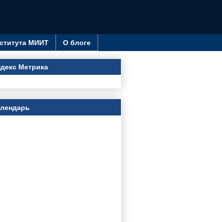
ститута МИИТ
О блоге
декс Метрика
алендарь