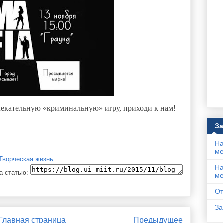
лекательную «криминальную» игру, приходи к нам!
За
На
ме
Творческая жизнь
На
а статью:
ме
От
За
Главная страница
Предыдущее