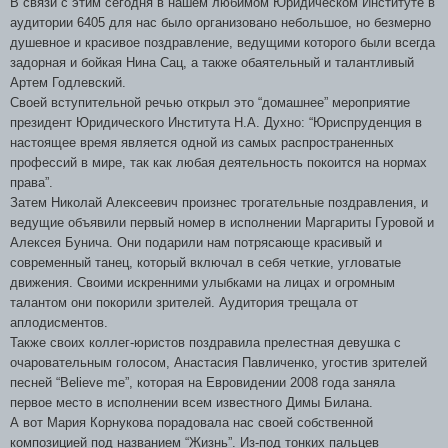
В связи с этим сегодня в нашем любимом Юридическом Институте в
аудитории 6405 для нас было организовано небольшое, но безмерно
душевное и красивое поздравление, ведущими которого были всегда
задорная и бойкая Нина Сац, а также обаятельный и талантливый
Артем Годлевский.
Своей вступительной речью открыл это “домашнее” мероприятие
президент Юридического Института Н.А. Духно: “Юриспруденция в
настоящее время является одной из самых распространенных
профессий в мире, так как любая деятельность покоится на нормах
права”.
Затем Николай Алексеевич произнес трогательные поздравления, и
ведущие объявили первый номер в исполнении Маргариты Гуровой и
Алексея Бунича. Они подарили нам потрясающе красивый и
современный танец, который включал в себя четкие, угловатые
движения. Своими искренними улыбками на лицах и огромным
талантом они покорили зрителей. Аудитория трещала от
аплодисментов.
Также своих коллег-юристов поздравила прелестная девушка с
очаровательным голосом, Анастасия Павличенко, угостив зрителей
песней “
Believe
me
”, которая на Евровидении 2008 года заняла
первое место в исполнении всем известного Димы Билана.
А вот Мария Корнукова порадовала нас своей собственной
композицией под названием “Жизнь”. Из-под тонких пальцев