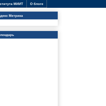
ститута МИИТ
О блоге
декс Метрика
алендарь