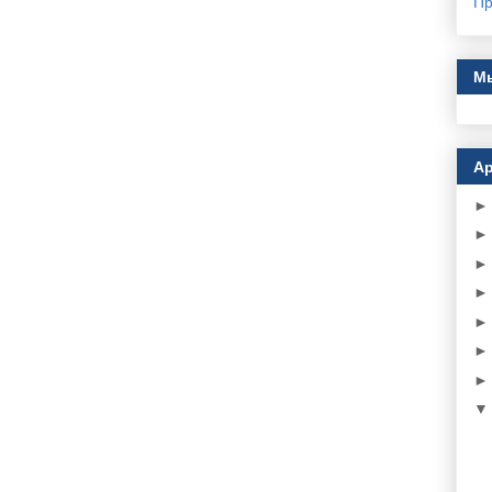
Пр
Мы
Ар