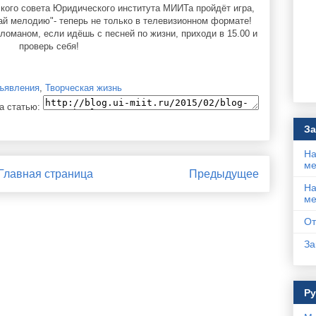
кого совета Юридического института МИИТа пройдёт игра,
ай мелодию"- теперь не только в телевизионном формате!
оманом, если идёшь с песней по жизни, приходи в 15.00 и
проверь себя!
ъявления
,
Творческая жизнь
а статью:
За
На
ме
Главная страница
Предыдущее
На
ме
От
За
Р