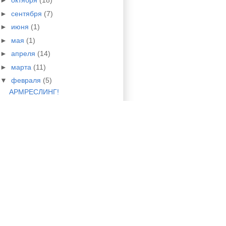
►
октября
(18)
►
сентября
(7)
►
июня
(1)
►
мая
(1)
►
апреля
(14)
►
марта
(11)
▼
февраля
(5)
АРМРЕСЛИНГ!
Итог конкурса
"#ЮИКАТОК"
МИИТ НА КАТОК!
Почта Купидона
"Угадай мелодию!
►
января
(1)
►
2014
(137)
►
2013
(18)
►
2012
(3)