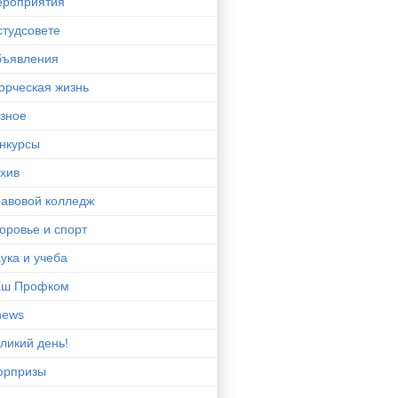
роприятия
студсовете
ъявления
орческая жизнь
зное
нкурсы
хив
авовой колледж
оровье и спорт
ука и учеба
аш Профком
news
ликий день!
юрпризы