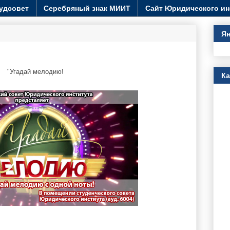
удсовет
Серебряный знак МИИТ
Сайт Юридического ин
Ян
"Угадай мелодию!
К