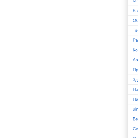
Ме
В 
Об
Тв
Ра
Ко
Ар
Пр
Зд
На
Н
ui
Ве
С