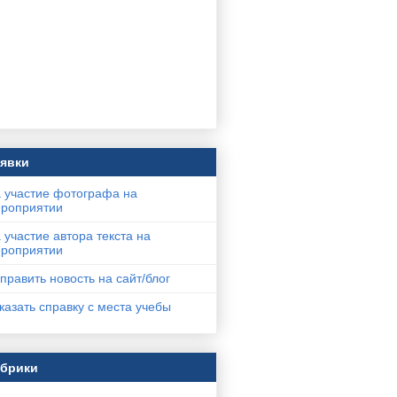
явки
 участие фотографа на
роприятии
 участие автора текста на
роприятии
править новость на сайт/блог
казать справку с места учебы
убрики