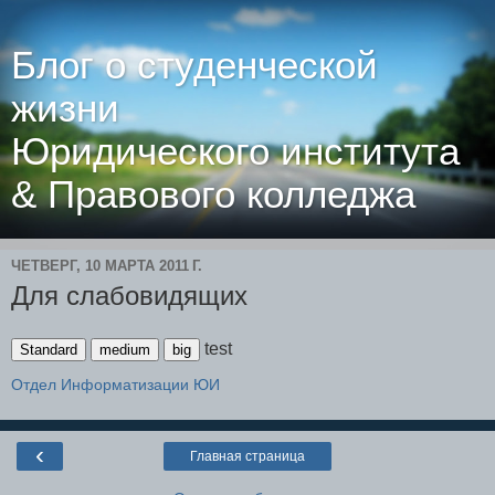
Блог о студенческой
жизни
Юридического института
& Правового колледжа
ЧЕТВЕРГ, 10 МАРТА 2011 Г.
Для слабовидящих
test
Standard
medium
big
Отдел Информатизации ЮИ
‹
Главная страница