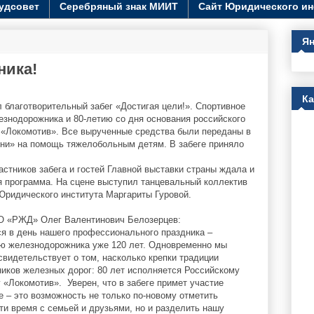
удсовет
Серебряный знак МИИТ
Сайт Юридического ин
Ян
ника!
К
л благотворительный забег «Достигая цели!». Спортивное
знодорожника и 80-летию со дня основания российского
 «Локомотив». Все вырученные средства были переданы в
ни» на помощь тяжелобольным детям. В забеге приняло
стников забега и гостей Главной выставки страны ждала и
я программа. На сцене выступил танцевальный коллектив
Юридического института Маргариты Гуровой.
АО «РЖД» Олег Валентинович Белозерцев:
я в день нашего профессионального праздника –
Дню железнодорожника уже 120 лет. Одновременно мы
свидетельствует о том, насколько крепки традиции
ников железных дорог: 80 лет исполняется Российскому
«Локомотив». Уверен, что в забеге примет участие
 – это возможность не только по-новому отметить
и время с семьей и друзьями, но и разделить нашу