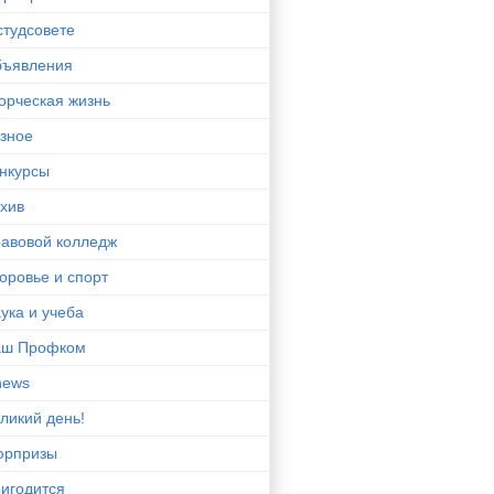
студсовете
ъявления
орческая жизнь
зное
нкурсы
хив
авовой колледж
оровье и спорт
ука и учеба
аш Профком
news
ликий день!
юрпризы
игодится