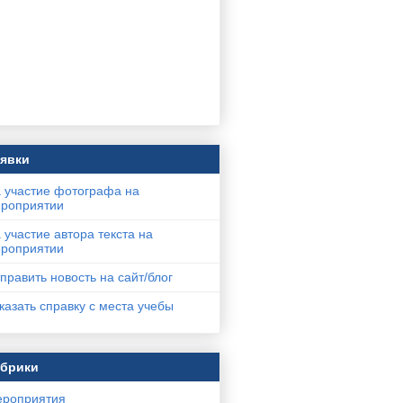
явки
 участие фотографа на
роприятии
 участие автора текста на
роприятии
править новость на сайт/блог
казать справку с места учебы
убрики
роприятия