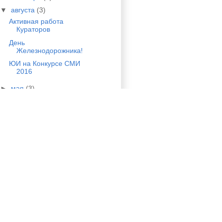
▼
августа
(3)
Активная работа
Кураторов
День
Железнодорожника!
ЮИ на Конкурсе СМИ
2016
►
мая
(3)
►
апреля
(1)
►
марта
(3)
►
февраля
(10)
►
января
(2)
►
2015
(82)
►
2014
(137)
►
2013
(18)
►
2012
(3)
►
2011
(1)