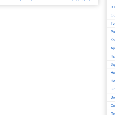
В 
Об
Тв
Ра
Ко
Ар
Пр
Зд
На
Н
ui
Ве
С
Пр