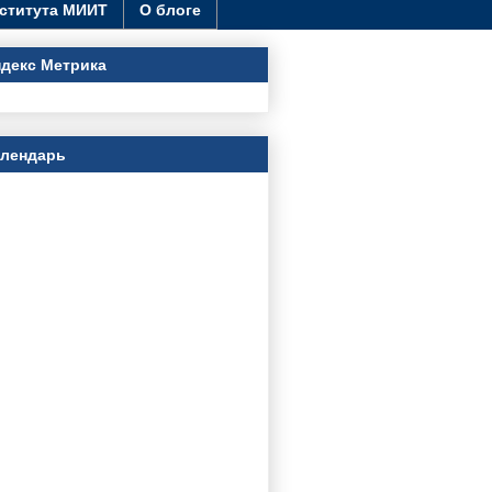
ститута МИИТ
О блоге
декс Метрика
алендарь