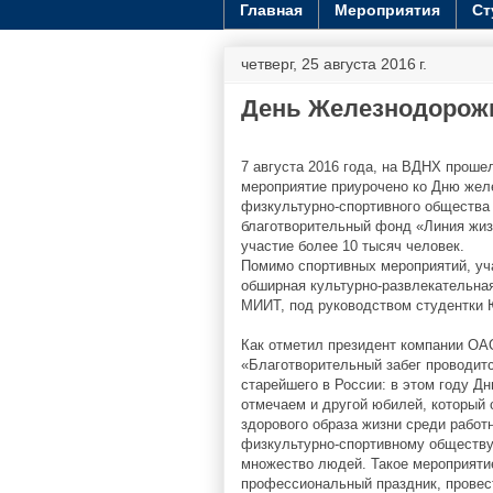
Главная
Мероприятия
Ст
четверг, 25 августа 2016 г.
День Железнодорож
7 августа 2016 года, на ВДНХ проше
мероприятие приурочено ко Дню желе
физкультурно-спортивного общества
благотворительный фонд «Линия жиз
участие более 10 тысяч человек.
Помимо спортивных мероприятий, уча
обширная культурно-развлекательна
МИИТ, под руководством студентки 
Как отметил президент компании О
«Благотворительный забег проводитс
старейшего в России: в этом году 
отмечаем и другой юбилей, который 
здорового образа жизни среди работ
физкультурно-спортивному обществу 
множество людей. Такое мероприятие
профессиональный праздник, провест