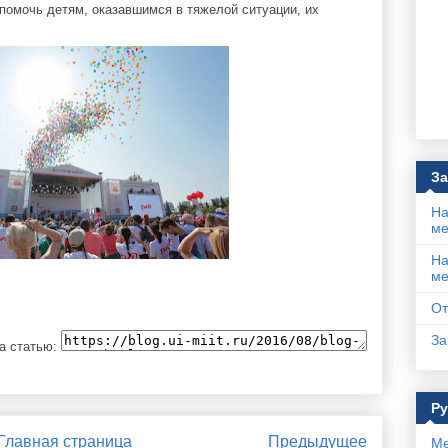
 помочь детям, оказавшимся в тяжелой ситуации, их
За
На
ме
На
ме
От
За
а статью:
Р
Главная страница
Предыдущее
Ме