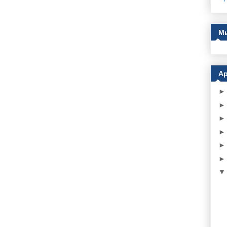
Мы
Ар