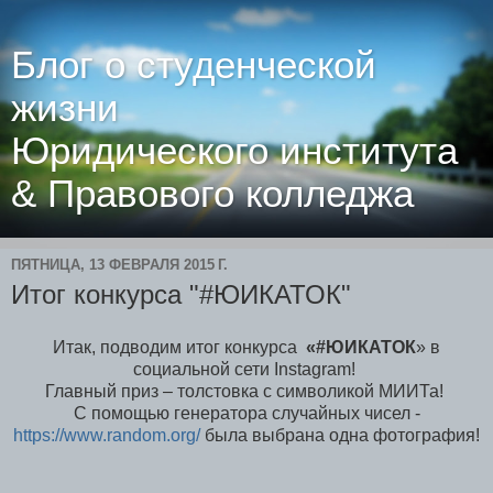
Блог о студенческой
жизни
Юридического института
& Правового колледжа
ПЯТНИЦА, 13 ФЕВРАЛЯ 2015 Г.
Итог конкурса "#ЮИКАТОК"
Итак, подводим итог конкурса
«#ЮИКАТОК
» в
социальной сети
Instagram
!
Главный приз – толстовка с символикой МИИТа!
С помощью генератора случайных чисел -
https://www.random.org/
была выбрана одна фотография!