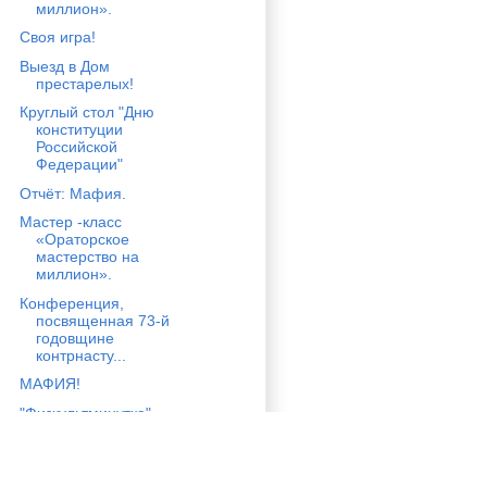
миллион».
Своя игра!
Выезд в Дом
престарелых!
Круглый стол "Дню
конституции
Российской
Федерации"
Отчёт: Мафия.
Мастер -класс
«Ораторское
мастерство на
миллион».
Конференция,
посвященная 73-й
годовщине
контрнасту...
МАФИЯ!
"Физкультминутка"
Отчёт: День Юриста
Встреча с ветераном