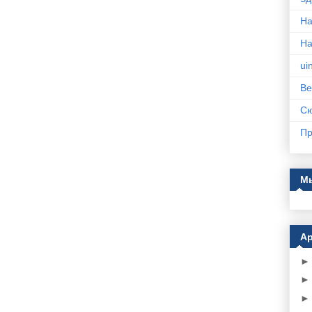
На
Н
ui
Ве
С
Пр
Мы
Ар