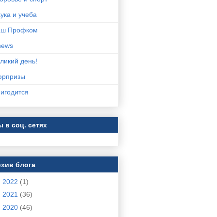
ука и учеба
аш Профком
news
ликий день!
юрпризы
игодится
 в соц. сетях
хив блога
►
2022
(1)
►
2021
(36)
►
2020
(46)