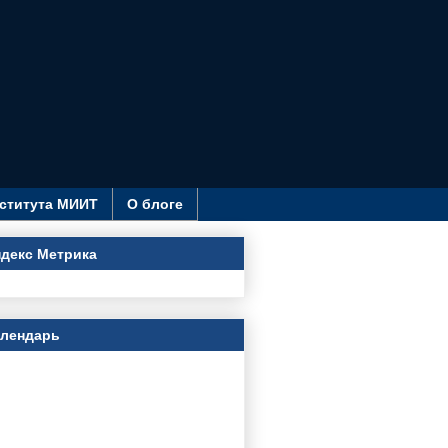
ститута МИИТ
О блоге
декс Метрика
алендарь