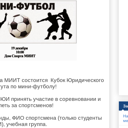
та МИИТ состоится Кубок Юридического
ута по мини-футболу!
ЮИ принять участие в соревновании и
леть за спортсменов!
За
На
нды, ФИО спортсмена (только студенты
ме
), учебная группа.