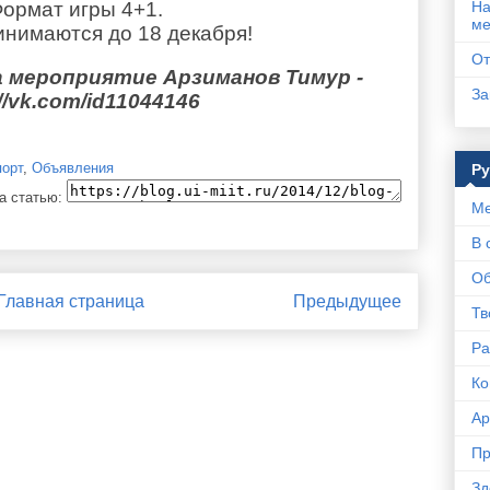
ормат игры 4+1.
На
ме
инимаются до 18 декабря!
От
 мероприятие Арзиманов Тимур -
За
//
vk
.
com
/
id
11044146
порт
,
Объявления
Р
а статью:
Ме
В 
Об
Главная страница
Предыдущее
Тв
Ра
Ко
Ар
Пр
Зд