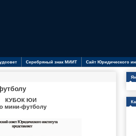
удсовет
Серебряный знак МИИТ
Сайт Юридического ин
Ян
футболу
КУБОК ЮИ
К
мини-футболу