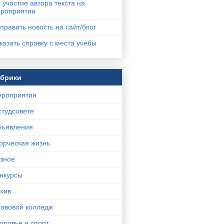
 участие автора текста на
роприятии
править новость на сайт/блог
казать справку с места учебы
убрики
роприятия
студсовете
ъявления
орческая жизнь
зное
нкурсы
хив
авовой колледж
оровье и спорт